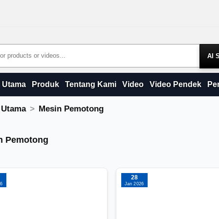
Products
Utama
Produk
Tentang Kami
Video
Video Pendek
Pe
 Utama
Mesin Pemotong
n Pemotong
n Pemotong
28
26
Jan 2026