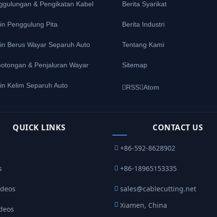
ggulungan & Pengikatan Kabel
Berita Syarikat
in Penggulung Pita
Berita Industri
in Berus Wayar Separuh Auto
Tentang Kami
otongan & Penjaluran Wayar
Sitemap
in Kelim Separuh Auto
RSS
Atom
QUICK LINKS
CONTACT US
+86-592-8628902
s
+86-18965153335
ideos
sales@cablecutting.net
Xiamen, China
ideos