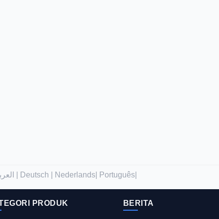
العربية |
Deutsch |
Nederlands|
Português|
TEGORI PRODUK
BERITA