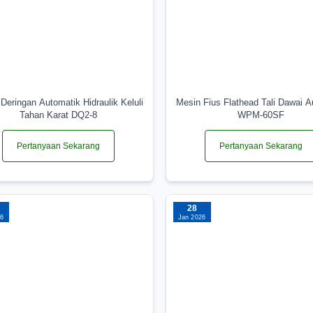
Deringan Automatik Hidraulik Keluli
Mesin Fius Flathead Tali Dawai A
Tahan Karat DQ2-8
WPM-60SF
Pertanyaan Sekarang
Pertanyaan Sekarang
28
26
Jan 2026