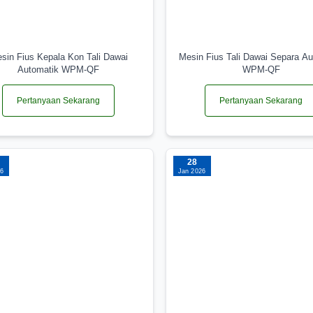
sin Fius Kepala Kon Tali Dawai
Mesin Fius Tali Dawai Separa Au
Automatik WPM-QF
WPM-QF
Pertanyaan Sekarang
Pertanyaan Sekarang
28
26
Jan 2026