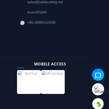
sales@cablecutting.net
kevin201166
+86-18965153335
MOBILE ACCESS