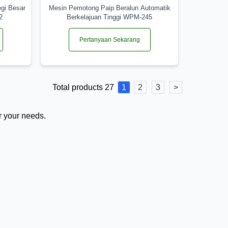
gi Besar
Mesin Pemotong Paip Beralun Automatik
2
Berkelajuan Tinggi WPM-245
Pertanyaan Sekarang
Total products 27
1
2
3
>
r your needs.