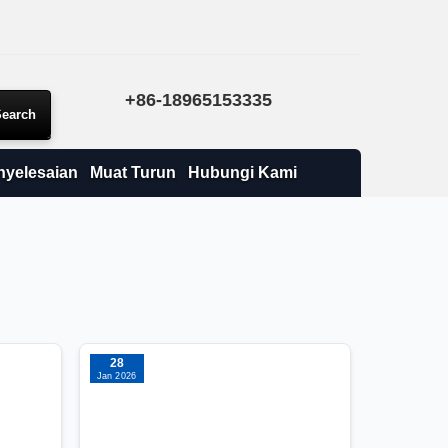
+86-18965153335
nyelesaian
Muat Turun
Hubungi Kami
28
Jan 2026