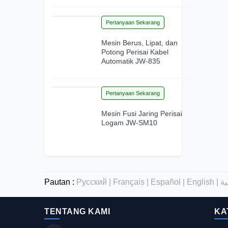
15
Pertanyaan Sekarang
Jun 2026
Mesin Berus, Lipat, dan
Potong Perisai Kabel
Automatik JW-835
12
Pertanyaan Sekarang
Jun 2026
Mesin Fusi Jaring Perisai
Logam JW-SM10
Pautan :
Русский |
Français |
Español |
English |
TENTANG KAMI
KA