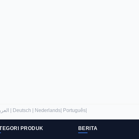
العربية |
Deutsch |
Nederlands|
Português|
TEGORI PRODUK
BERITA