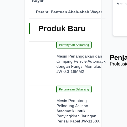
Wayar
Mesin
Peranti Bantuan Abah-abah Wayar
Produk Baru
28
Pertanyaan Sekarang
Jun 2026
Penj
Mesin Penanggalkan dan
Crimping Ferrule Automatik
Professi
dengan Fungsi Memulas
JW-0.3-16MM2
15
Pertanyaan Sekarang
Jun 2026
Mesin Pemotong
Pelindung Jalinan
Automatik untuk
Penyingkiran Jaringan
Perisai Kabel JW-1158X