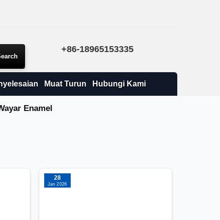
+86-18965153335
nyelesaian
Muat Turun
Hubungi Kami
 Wayar Enamel
28
Jan 2026