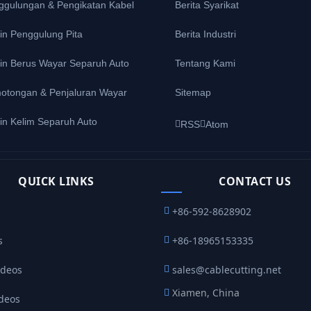
ggulungan & Pengikatan Kabel
Berita Syarikat
in Penggulung Pita
Berita Industri
in Berus Wayar Separuh Auto
Tentang Kami
otongan & Penjaluran Wayar
Sitemap
in Kelim Separuh Auto
RSS
Atom
QUICK LINKS
CONTACT US
+86-592-8628902
s
+86-18965153335
ideos
sales@cablecutting.net
Xiamen, China
ideos