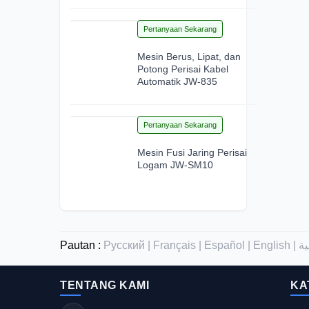
15
Pertanyaan Sekarang
Jun 2026
Mesin Berus, Lipat, dan
Potong Perisai Kabel
Automatik JW-835
12
Pertanyaan Sekarang
Jun 2026
Mesin Fusi Jaring Perisai
Logam JW-SM10
Pautan :
Русский |
Français |
Español |
English |
TENTANG KAMI
KA