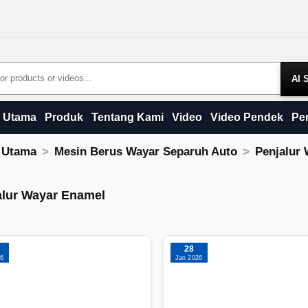
Products
Utama
Produk
Tentang Kami
Video
Video Pendek
Pe
 Utama
Mesin Berus Wayar Separuh Auto
Penjalur
alur Wayar Enamel
alur Wayar Enamel
28
26
Jan 2026