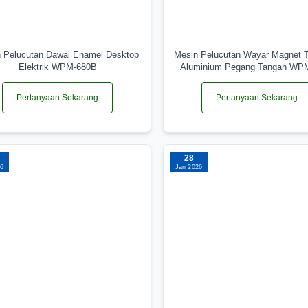
 Pelucutan Dawai Enamel Desktop
Mesin Pelucutan Wayar Magnet 
Elektrik WPM-680B
Aluminium Pegang Tangan WP
Pertanyaan Sekarang
Pertanyaan Sekarang
28
26
Jan 2026